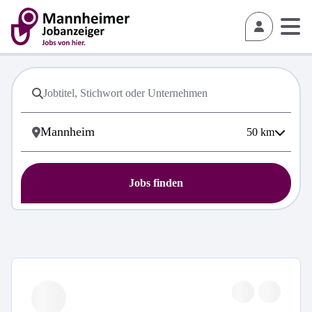
50
km
Jobs finden