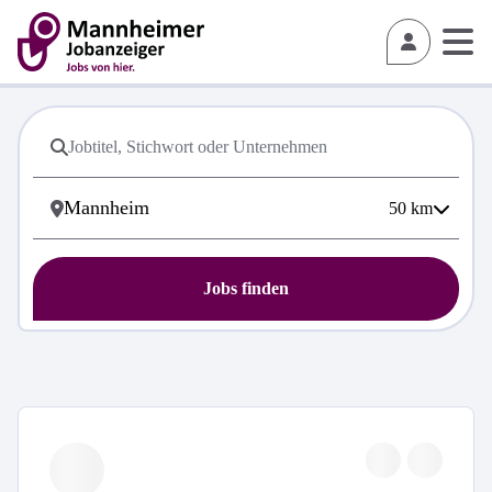
50
km
Jobs finden