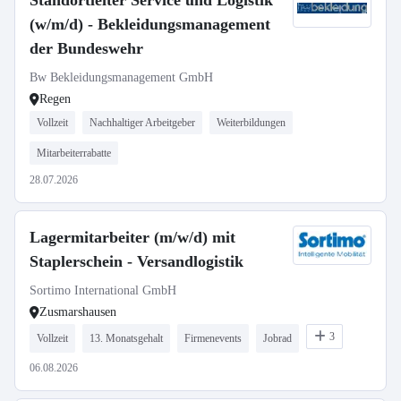
Standortleiter Service und Logistik
(w/m/d) - Bekleidungsmanagement
der Bundeswehr
Bw Bekleidungsmanagement GmbH
Regen
Vollzeit
Nachhaltiger Arbeitgeber
Weiterbildungen
Mitarbeiterrabatte
28.07.2026
Lagermitarbeiter (m/w/d) mit
Staplerschein - Versandlogistik
Sortimo International GmbH
Zusmarshausen
3
Vollzeit
13. Monatsgehalt
Firmenevents
Jobrad
06.08.2026