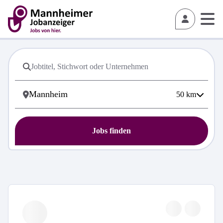
50
km
Jobs finden