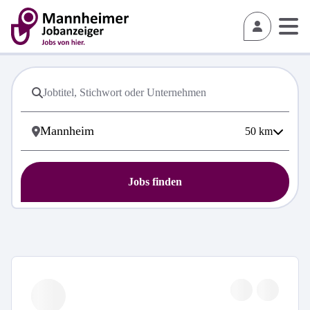
50
km
Jobs finden