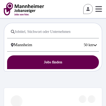
50
km
Jobs finden