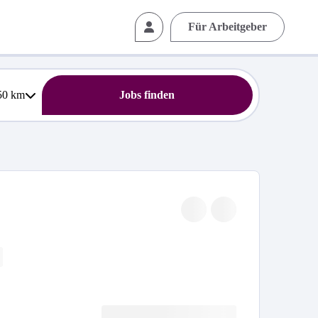
Für Arbeitgeber
50
km
Jobs finden