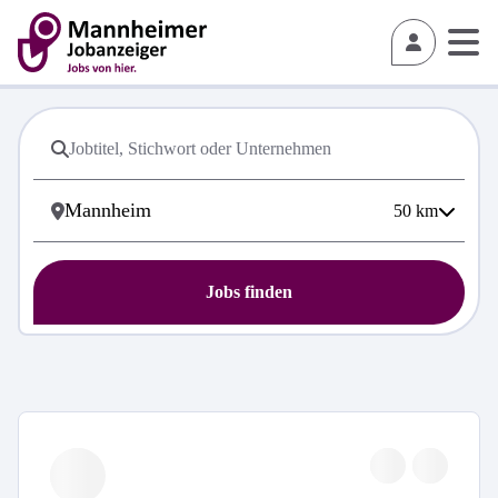
50
km
Jobs finden