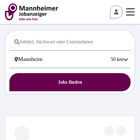
50
km
Jobs finden