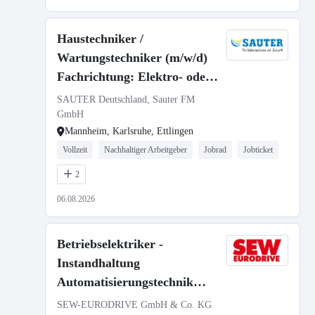
Haustechniker /
Wartungstechniker (m/w/d)
Fachrichtung: Elektro- oder
Heizungs-, Lüftungs-, Klima-,
SAUTER Deutschland, Sauter FM
Sanitärtechnik
GmbH
Mannheim, Karlsruhe, Ettlingen
Vollzeit
Nachhaltiger Arbeitgeber
Jobrad
Jobticket
2
06.08.2026
Betriebselektriker -
Instandhaltung
Automatisierungstechnik
(w/m/d)
SEW-EURODRIVE GmbH & Co. KG