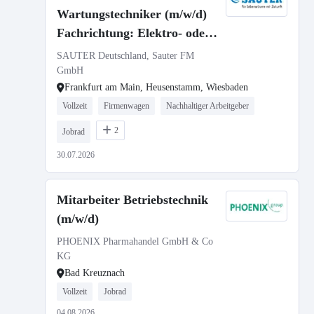
Wartungstechniker (m/w/d)
Fachrichtung: Elektro- oder
Heizungs-, Lüftungs- und
SAUTER Deutschland, Sauter FM
Sanitärtechnik
GmbH
Frankfurt am Main, Heusenstamm, Wiesbaden
Vollzeit
Firmenwagen
Nachhaltiger Arbeitgeber
2
Jobrad
30.07.2026
Mitarbeiter Betriebstechnik
(m/w/d)
PHOENIX Pharmahandel GmbH & Co
KG
Bad Kreuznach
Vollzeit
Jobrad
04.08.2026