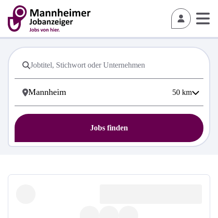
50
km
Jobs finden