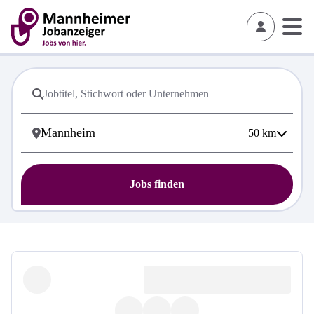
50
km
Jobs finden