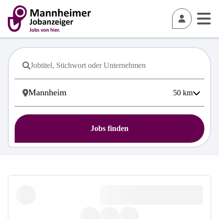
50
km
Jobs finden