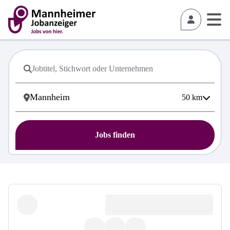
50
km
Jobs finden