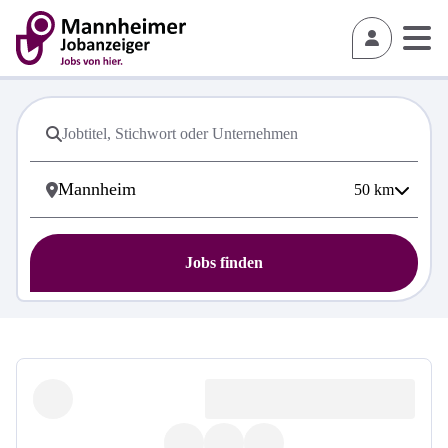
50
km
Jobs finden