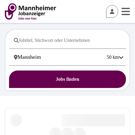
50
km
Jobs finden