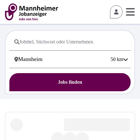
50
km
Jobs finden