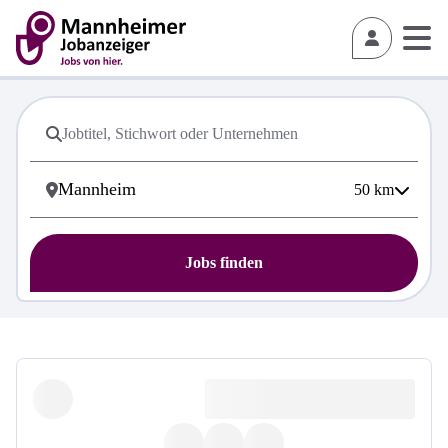
50
km
Jobs finden