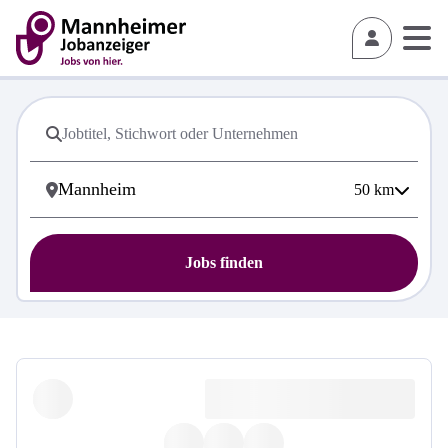
50
km
Jobs finden