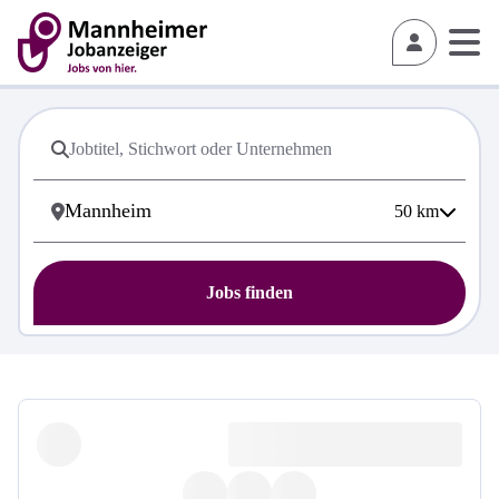
50
km
Jobs finden