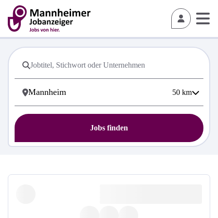
50
km
Jobs finden