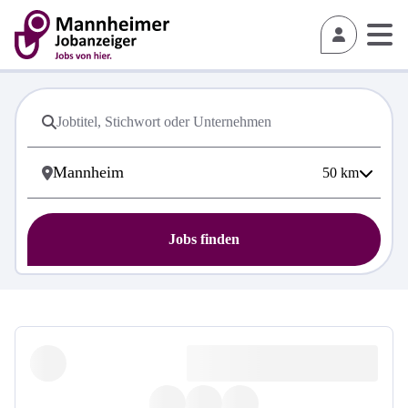
50
km
Jobs finden