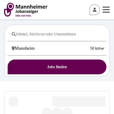
50
km
Jobs finden