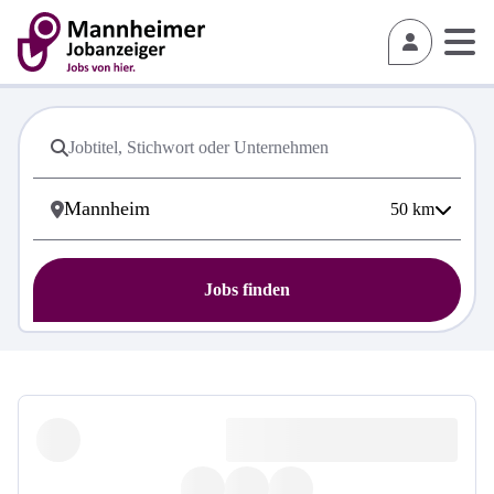
50
km
Jobs finden