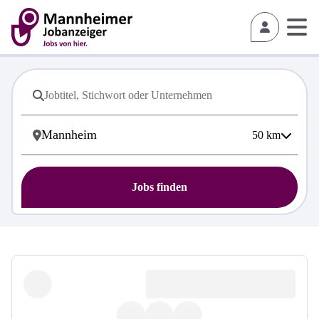
50
km
Jobs finden