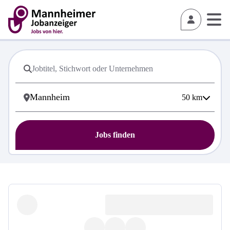
50
km
Jobs finden