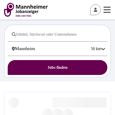
50
km
Jobs finden