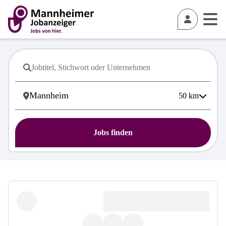
50
km
Jobs finden