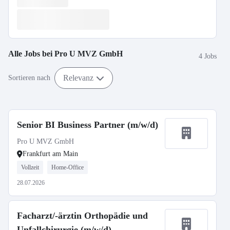
Alle Jobs bei
Pro U MVZ GmbH
4 Jobs
Relevanz
Sortieren nach
Senior BI Business Partner (m/w/d)
Pro U MVZ GmbH
Frankfurt am Main
Vollzeit
Home-Office
28.07.2026
Facharzt/-ärztin Orthopädie und
Unfallchirurgie (m/w/d)