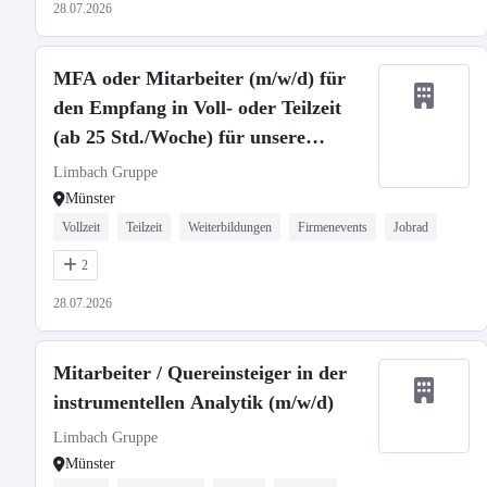
28.07.2026
MFA oder Mitarbeiter (m/w/d) für
den Empfang in Voll- oder Teilzeit
(ab 25 Std./Woche) für unsere
gynäkologische Praxis
Limbach Gruppe
Münster
Vollzeit
Teilzeit
Weiterbildungen
Firmenevents
Jobrad
2
28.07.2026
Mitarbeiter / Quereinsteiger in der
instrumentellen Analytik (m/w/d)
Limbach Gruppe
Münster