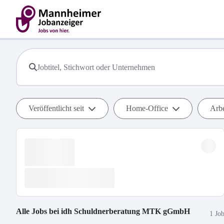
Veröffentlicht seit
Home-Office
Arbe
Alle Jobs bei
idh Schuldnerberatung MTK gGmbH
1 Jo