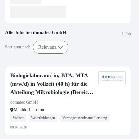
Alle Jobs bei
domatec GmbH
1 Job
Relevanz
Sortieren nach
Biologielaborant/-in, BTA, MTA
(m/w/d) in Vollzeit (40 h) für die
Abteilung Mikrobiologie (Bereich
Trinkwasser/Nutzwasser)
domatec GmbH
Mühldorf am Inn
Vollzeit
Weiterbildungen
Vermögenswirksame Leistung
09.07.2026