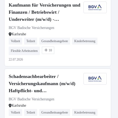
Kaufmann für Versicherungen und
Finanzen / Betriebswirt /
Underwriter (m/w/d) -
Schwerpunkt industrielle /
BGV Badische Versicherungen
kommunale Sachversicherung
Karlsruhe
Vollzeit
Teilzeit
Gesundheitsangebote
Kinderbetreuung
10
Flexible Arbeitszeiten
22.07.2026
Schadensachbearbeiter /
Versicherungskaufmann (m/w/d)
Haftpflicht- und
Unfallversicherung / Innendienst
BGV Badische Versicherungen
Karlsruhe
Vollzeit
Teilzeit
Gesundheitsangebote
Kinderbetreuung