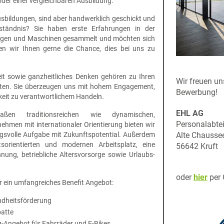
der einer vergleichbaren Ausbildung.
usbildungen, sind aber handwerklich geschickt und
ständnis? Sie haben erste Erfahrungen in der
agen und Maschinen gesammelt und möchten sich
ten wir Ihnen gerne die Chance, dies bei uns zu
gkeit sowie ganzheitliches Denken gehören zu Ihren
Wir freuen un
ften. Sie überzeugen uns mit hohem Engagement,
Bewerbung!
gkeit zu verantwortlichem Handeln.
EHL AG
aßen traditionsreichen wie dynamischen,
Personalabte
ehmen mit internationaler Orientierung bieten wir
gsvolle Aufgabe mit Zukunftspotential. Außerdem
Alte Chausse
tsorientierten und modernen Arbeitsplatz, eine
56642 Kruft
hnung, betriebliche Altersvorsorge sowie Urlaubs-
oder
hier
per 
r ein umfangreiches Benefit Angebot:
ndheitsförderung
batte
g-Angebot für Fahrräder und E-Bikes