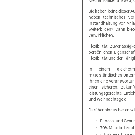
Mechatroniker (m/w/d) o
Sie haben keine dieser A
haben technisches Ver
Instandhaltung von Anl
weiterbilden? Dann bie
verwirklichen.
Flexibilität, Zuverlässi
persönlichen Eigenscha
Flexibilität und der Fähi
In einem gleicherm
mittelständischen Untern
Ihnen eine verantwortun
einen sicheren, zukunf
leistungsgerechte Entlo
und Weihnachtsgeld.
Darüber hinaus bieten wi
Fitness- und Gesu
70% Mitarbeiterra
attraktives Leasin