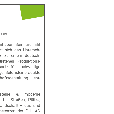
cher
nhaber Bernhard Ehl
at sich das Unterneh­
 zu einem deutsch­
tretenen Produktions-
snetz für hochwertige
ge Betonsteinprodukte
aftsgestaltung ent­
tersteine & moderne
e für Straßen, Plätze,
andschaft – das sind
petenzen der EHL AG