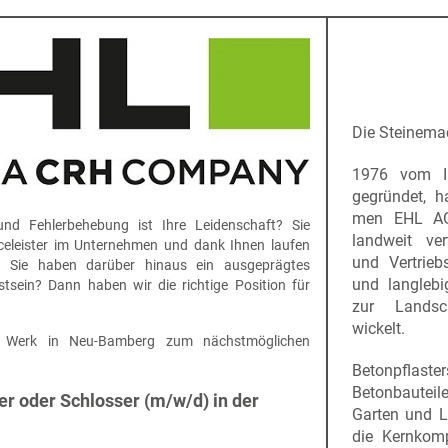
Die Steinema
1976 vom I
gegründet, h
men EHL AG
und Fehlerbehebung ist Ihre Leidenschaft? Sie
landweit ver
iceleister im Unternehmen und dank Ihnen laufen
und Vertrieb
? Sie haben darüber hinaus ein ausgeprägtes
und langlebi
stsein? Dann haben wir die richtige Position für
zur Landsch
wickelt.
r Werk in Neu-Bamberg zum nächstmöglichen
Betonpflas
Betonbauteil
r oder Schlosser (m/w/d) in der
Garten und L
die Kernkom