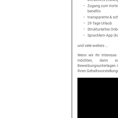
Zugang zum Vorteil
benefits
transparente & sc
29 Tage Urlaub
Strukturiertes On
Sprachlern-App (ko
und viele weitere …
Wenn wir Ihr Interess
möchten, dann sc
Bewerbungsunterlagen mi
Ihren Gehaltsvorstellu