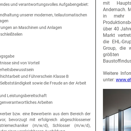
mit Haupt
nendes und verantwortungsvolles Aufgabengebiet:
Andernach. Mi
ndhaltung unserer modernen, teilautomatischen
in mehr 
lagen
Produktionsb
rungen an Maschinen und Anlagen
über 40 Jahr
chleißteilen
Markt vertre
die EHL-Gru
Group, die 
größten
ungsgabe
Baustoffindust
nisse sind von Vorteil
erheitsbewusstsein
Weitere Info
chichtarbeit und Führerschein Klasse B
unter:
www.eh
 Selbstständigkeit sowie die Freude an der Arbeit
und Leistungsbereitschaft
igenverantwortliches Arbeiten
ewerber bzw. eine Bewerberin aus dem Bereich der
 vor, bevorzugt mit erfolgreich abgeschlossener
triemechaniker (m/w/d), Schlosser (m/w/d),