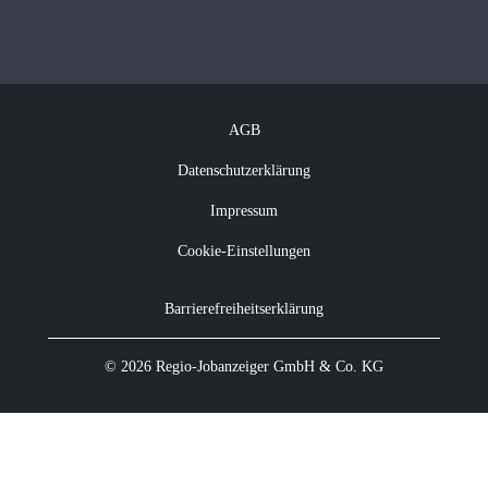
Vakanzkostenrechner
Über Regio Jobanzeiger
Kontakt
Offene Jobs
Newsletter abonnieren
AGB
Datenschutzerklärung
Impressum
Cookie-Einstellungen
Barrierefreiheitserklärung
© 2026 Regio-Jobanzeiger GmbH & Co. KG