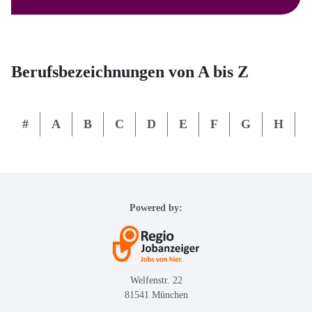
Berufsbezeichnungen von A bis Z
#
A
B
C
D
E
F
G
H
I
Powered by:
Welfenstr. 22
81541 München