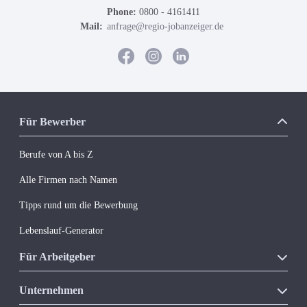
Phone:
0800 - 4161411
Mail:
anfrage@regio-jobanzeiger.de
Für Bewerber
Berufe von A bis Z
Alle Firmen nach Namen
Tipps rund um die Bewerbung
Lebenslauf-Generator
Für Arbeitgeber
Unsere Produkte
Unternehmen