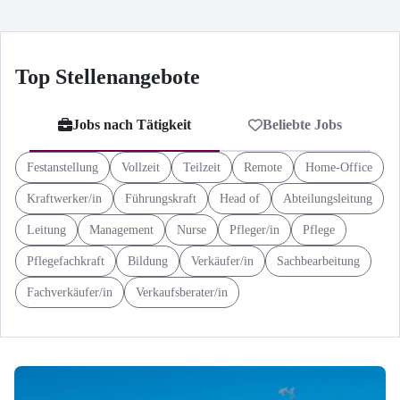
Top Stellenangebote
Jobs nach Tätigkeit
Beliebte Jobs
Festanstellung
Vollzeit
Teilzeit
Remote
Home-Office
Kraftwerker/in
Führungskraft
Head of
Abteilungsleitung
Leitung
Management
Nurse
Pfleger/in
Pflege
Pflegefachkraft
Bildung
Verkäufer/in
Sachbearbeitung
Fachverkäufer/in
Verkaufsberater/in